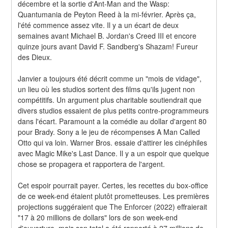
décembre et la sortie d'Ant-Man and the Wasp: 
Quantumania de Peyton Reed à la mi-février. Après ça, 
l'été commence assez vite. Il y a un écart de deux 
semaines avant Michael B. Jordan's Creed III et encore 
quinze jours avant David F. Sandberg's Shazam! Fureur 
des Dieux.
Janvier a toujours été décrit comme un "mois de vidage", 
un lieu où les studios sortent des films qu'ils jugent non 
compétitifs. Un argument plus charitable soutiendrait que 
divers studios essaient de plus petits contre-programmeurs 
dans l'écart. Paramount a la comédie au dollar d'argent 80 
pour Brady. Sony a le jeu de récompenses A Man Called 
Otto qui va loin. Warner Bros. essaie d'attirer les cinéphiles 
avec Magic Mike's Last Dance. Il y a un espoir que quelque 
chose se propagera et rapportera de l'argent.
Cet espoir pourrait payer. Certes, les recettes du box-office 
de ce week-end étaient plutôt prometteuses. Les premières 
projections suggéraient que The Enforcer (2022) effraierait 
"17 à 20 millions de dollars" lors de son week-end 
d'ouverture, mais son total a été rapporté à 27 millions de 