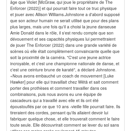
âge que Violet [McGraw, qui joue le propriétaire de The 
Enforcer (2022)] et qui pourrait faire tout ce truc physique 
et jouer avec Allison Williams.Johnstone a d'abord supposé 
que son acteur humain ne serait utilisé que pour des plans 
plus larges, mais une fois qu'il a choisi la jeune danseuse 
Amie Donald dans le rôle, il s'est rendu compte que son 
dévouement et ses capacités physiques lui permettraient 
de jouer The Enforcer (2022) dans une grande variété de 
scènes où elle était complètement convaincante quelle que 
soit la proximité de la caméra. "C'est une jeune actrice 
incroyable, et c'est une championne nationale de danse, et 
c'est une ceinture brune de karaté", a déclaré Johnstone. 
«Nous avons embauché un coach de mouvement [Luke 
Hawker] pour elle qui travaillait chez Wētā et sait comment 
porter des prothèses et comment travailler dans ces 
combinaisons, puis nous avons eu une équipe de 
cascadeurs qui a travaillé avec elle et ils ont été 
époustouflés par ce que 10 ans -vieille fille pourrait faire. Ils 
tireraient des cordes, pensant qu'ils allaient devoir lui 
fabriquer quelque chose, et elle trouverait comment le faire 
toute seule. Elle découvrirait comment se lever du sol sans 
utiliser ses mains après seulement 45 minutes 