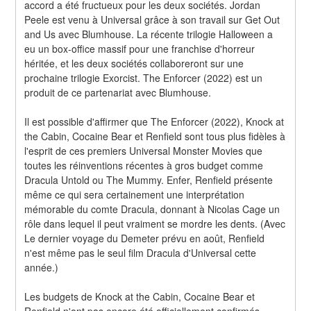
accord a été fructueux pour les deux sociétés. Jordan 
Peele est venu à Universal grâce à son travail sur Get Out 
and Us avec Blumhouse. La récente trilogie Halloween a 
eu un box-office massif pour une franchise d'horreur 
héritée, et les deux sociétés collaboreront sur une 
prochaine trilogie Exorcist. The Enforcer (2022) est un 
produit de ce partenariat avec Blumhouse.
Il est possible d'affirmer que The Enforcer (2022), Knock at 
the Cabin, Cocaine Bear et Renfield sont tous plus fidèles à 
l'esprit de ces premiers Universal Monster Movies que 
toutes les réinventions récentes à gros budget comme 
Dracula Untold ou The Mummy. Enfer, Renfield présente 
même ce qui sera certainement une interprétation 
mémorable du comte Dracula, donnant à Nicolas Cage un 
rôle dans lequel il peut vraiment se mordre les dents. (Avec 
Le dernier voyage du Demeter prévu en août, Renfield 
n'est même pas le seul film Dracula d'Universal cette 
année.)
Les budgets de Knock at the Cabin, Cocaine Bear et 
Renfield n'ont pas encore été officiellement confirmés. 