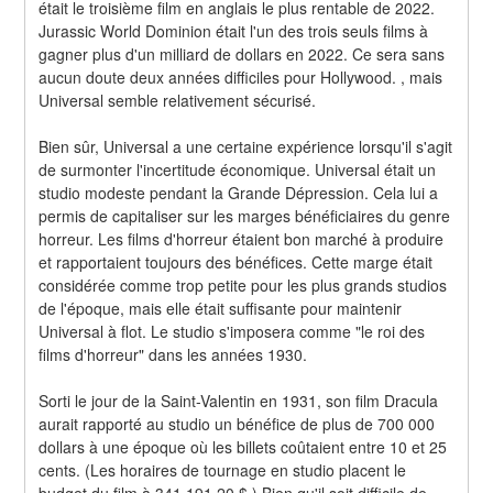
était le troisième film en anglais le plus rentable de 2022. 
Jurassic World Dominion était l'un des trois seuls films à 
gagner plus d'un milliard de dollars en 2022. Ce sera sans 
aucun doute deux années difficiles pour Hollywood. , mais 
Universal semble relativement sécurisé.
Bien sûr, Universal a une certaine expérience lorsqu'il s'agit 
de surmonter l'incertitude économique. Universal était un 
studio modeste pendant la Grande Dépression. Cela lui a 
permis de capitaliser sur les marges bénéficiaires du genre 
horreur. Les films d'horreur étaient bon marché à produire 
et rapportaient toujours des bénéfices. Cette marge était 
considérée comme trop petite pour les plus grands studios 
de l'époque, mais elle était suffisante pour maintenir 
Universal à flot. Le studio s'imposera comme "le roi des 
films d'horreur" dans les années 1930.
Sorti le jour de la Saint-Valentin en 1931, son film Dracula 
aurait rapporté au studio un bénéfice de plus de 700 000 
dollars à une époque où les billets coûtaient entre 10 et 25 
cents. (Les horaires de tournage en studio placent le 
budget du film à 341 191,20 $.) Bien qu'il soit difficile de 